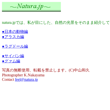
natura.jpでは、私が目にした、自然の光景をそのまま紹介し
●日本の動物編
●アラスカ編
●ラグドール編
●サイパン編
●グァム編
写真の無断使用、転載を禁止します。(C)中山和久
Photographer K.Nakayama
Contact
feel@natura.jp